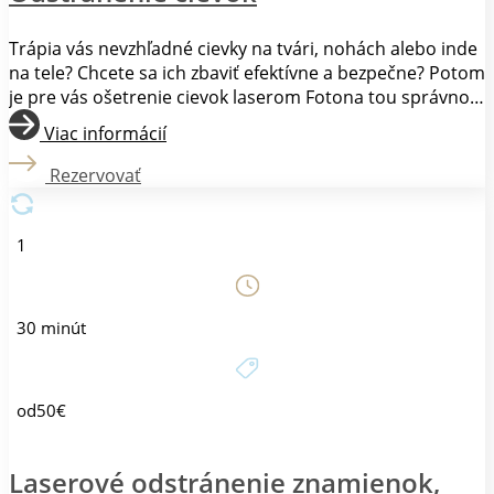
Trápia vás nevzhľadné cievky na tvári, nohách alebo inde
na tele? Chcete sa ich zbaviť efektívne a bezpečne? Potom
je pre vás ošetrenie cievok laserom Fotona tou správnou
voľbou. Ošetrenie cievok laserom Fotona je neinvazívna a
Viac informácií
bezbolestná metóda, ktorá využíva pulzné svetlo.
Laserový lúč preniká do hĺbky kože, kde cielene ničí
Rezervovať
cievky, zatiaľ čo okolité tkanivo zostáva nepoškodené.
Ošetrenie je rýchle a zvyčajne trvá len niekoľko minút.
1
30 minút
od50€
Laserové odstránenie znamienok,