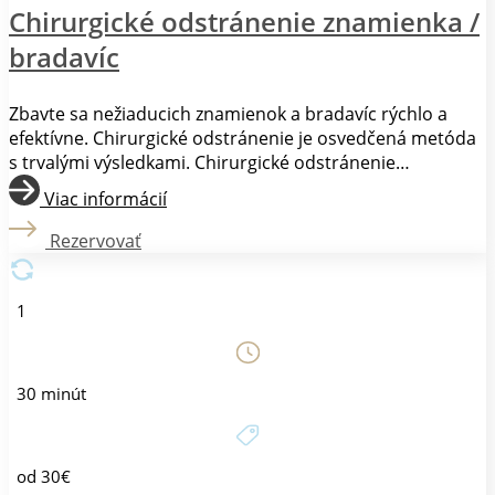
Chirurgické odstránenie znamienka /
bradavíc
Zbavte sa nežiaducich znamienok a bradavíc rýchlo a
efektívne. Chirurgické odstránenie je osvedčená metóda
s trvalými výsledkami. Chirurgické odstránenie
znamienka alebo bradavice sa vykonáva v lokálnej
Viac informácií
anestézii, takže zákrok je bezbolestný. Po aplikovaní
anestetika chirurg odstráni znamienko alebo bradavicu
Rezervovať
skalpelom a ranu zošije. Zákrok trvá zvyčajne len niekoľko
minút. Odstránené znamienka sú zasielané na
histologický rozbor.
1
30 minút
od 30€