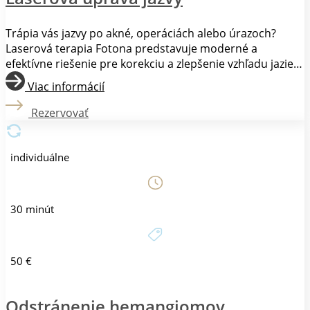
Trápia vás jazvy po akné, operáciách alebo úrazoch?
Laserová terapia Fotona predstavuje moderné a
efektívne riešenie pre korekciu a zlepšenie vzhľadu jaziev
rôzneho typu. Ošetrenie jazvy laserom Fotona je
Viac informácií
ambulantný zákrok, ktorý využíva cielené pôsobenie
laserového lúča na postihnuté tkanivo. Laser stimuluje
Rezervovať
tvorbu kolagénu a elastínu, čo vedie k regenerácii
pokožky a redukcii jazvy. Zákrok je zvyčajne dobre
tolerovaný a nevyžaduje dlhú rekonvalescenciu.
individuálne
30 minút
50 €
Odstránenie hemangiomov