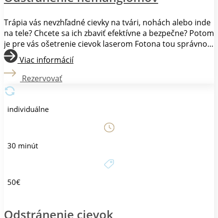
Trápia vás nevzhľadné cievky na tvári, nohách alebo inde
na tele? Chcete sa ich zbaviť efektívne a bezpečne? Potom
je pre vás ošetrenie cievok laserom Fotona tou správnou
voľbou. Ošetrenie cievok laserom Fotona je neinvazívna a
Viac informácií
bezbolestná metóda, ktorá využíva pulzné svetlo.
Laserový lúč preniká do hĺbky kože, kde cielene ničí
Rezervovať
cievky, zatiaľ čo okolité tkanivo zostáva nepoškodené.
Ošetrenie je rýchle a zvyčajne trvá len niekoľko minút.
individuálne
30 minút
50€
Odstránenie cievok