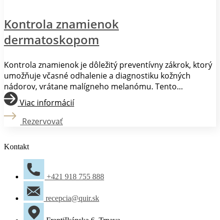
Kontrola znamienok
dermatoskopom
Kontrola znamienok je dôležitý preventívny zákrok, ktorý
umožňuje včasné odhalenie a diagnostiku kožných
nádorov, vrátane malígneho melanómu. Tento
neinvazívny postup využíva dermatoskopiu na presné
Viac informácií
zmapovanie a vyhodnotenie kožných útvarov. Výsledkom
kontroly znamienok je predovšetkým uistenie, že sú vaše
Rezervovať
znamienka v poriadku alebo včasné odhalenie
prípadných zmien. Vďaka tomu môžete minimalizovať
Kontakt
riziko vzniku alebo rozvoja rakoviny kože a chrániť svoje
zdravie.
+421 918 755 888
recepcia@quir.sk