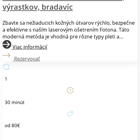
výrastkov, bradavíc
Zbavte sa nežiaducich kožných útvarov rýchlo, bezpečne
a efektívne s naším laserovým ošetrením Fotona. Táto
moderná metóda je vhodná pre rôzne typy pleti a
ponúka trvalé výsledky. Laserové odstránenie
Viac informácií
znamienok, výrastkov a bradavíc je ambulantný zákrok,
ktorý využíva presne cielený laserový lúč. Tento lúč
Rezervovať
odstraňuje nežiaduce tkanivo vrstvu po vrstve,
minimalizujúc riziko poškodenia okolitej kože. Ošetrenie
je rýchle a zvyčajne bezbolestné, v niektorých prípadoch
1
môže byť aplikovaná lokálna anestézia.
30 minút
od 80€