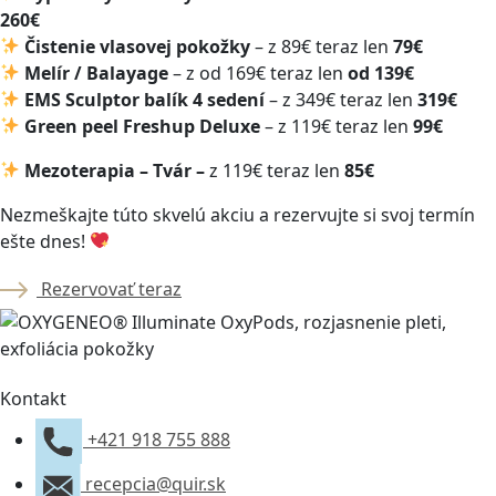
260€
Čistenie vlasovej pokožky
– z 89€ teraz len
79€
Melír / Balayage
– z od 169€ teraz len
od 139€
EMS Sculptor balík 4 sedení
– z 349€ teraz len
319€
Green peel Freshup Deluxe
– z 119€ teraz len
99€
Mezoterapia – Tvár –
z 119€ teraz len
85€
Nezmeškajte túto skvelú akciu a rezervujte si svoj termín
ešte dnes!
Rezervovať teraz
Kontakt
+421 918 755 888
recepcia@quir.sk