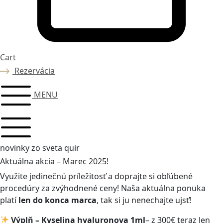
Cart
Rezervácia
MENU
novinky zo sveta quir
Aktuálna akcia – Marec 2025!
Využite jedinečnú príležitosť a doprajte si obľúbené
procedúry za zvýhodnené ceny! Naša aktuálna ponuka
platí
len do konca marca
, tak si ju nenechajte ujsť!
Výplň –
Kyselina hyaluronova 1ml
– z 300€ teraz len