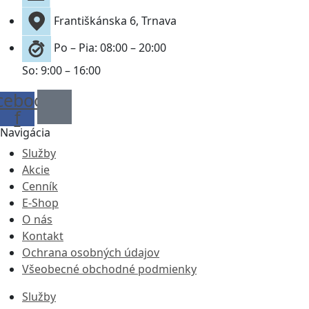
Františkánska 6, Trnava
Po – Pia: 08:00 – 20:00
So: 9:00 – 16:00
cebook-
f
Navigácia
Služby
Akcie
Cenník
E-Shop
O nás
Kontakt
Ochrana osobných údajov
Všeobecné obchodné podmienky
Služby