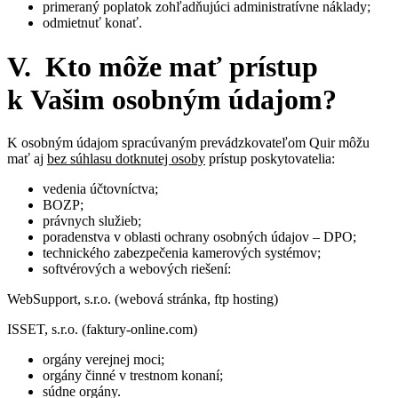
primeraný poplatok zohľadňujúci administratívne náklady;
odmietnuť konať.
V. Kto môže mať prístup
k Vašim osobným údajom?
K osobným údajom spracúvaným prevádzkovateľom Quir môžu
mať aj
bez súhlasu dotknutej osoby
prístup poskytovatelia:
vedenia účtovníctva;
BOZP;
právnych služieb;
poradenstva v oblasti ochrany osobných údajov – DPO;
technického zabezpečenia kamerových systémov;
softvérových a webových riešení:
WebSupport, s.r.o. (webová stránka, ftp hosting)
ISSET, s.r.o. (faktury-online.com)
orgány verejnej moci;
orgány činné v trestnom konaní;
súdne orgány.