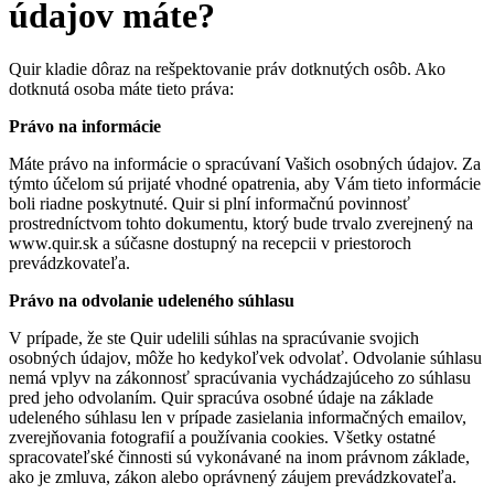
údajov máte?
Quir kladie dôraz na rešpektovanie práv dotknutých osôb. Ako
dotknutá osoba máte tieto práva:
Právo na informácie
Máte právo na informácie o spracúvaní Vašich osobných údajov. Za
týmto účelom sú prijaté vhodné opatrenia, aby Vám tieto informácie
boli riadne poskytnuté. Quir si plní informačnú povinnosť
prostredníctvom tohto dokumentu, ktorý bude trvalo zverejnený na
www.quir.sk a súčasne dostupný na recepcii v priestoroch
prevádzkovateľa.
Právo na odvolanie udeleného súhlasu
V prípade, že ste Quir udelili súhlas na spracúvanie svojich
osobných údajov, môže ho kedykoľvek odvolať. Odvolanie súhlasu
nemá vplyv na zákonnosť spracúvania vychádzajúceho zo súhlasu
pred jeho odvolaním. Quir spracúva osobné údaje na základe
udeleného súhlasu len v prípade zasielania informačných emailov,
zverejňovania fotografií a používania cookies. Všetky ostatné
spracovateľské činnosti sú vykonávané na inom právnom základe,
ako je zmluva, zákon alebo oprávnený záujem prevádzkovateľa.