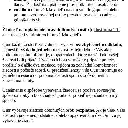
tlačiva Žiadosť na uplatnenie práv dotknutých osôb alebo
emailom
u prevádzkovateľa na adresu info@quir.sk alebo
priamo u zodpovednej osoby prevádzkovateľa na adresu
gdpr@avris.sk.
Žiadosť na uplatnenie práv dotknutých osôb
je
dostupná TU
a na recepcii v priestoroch prevádzkovateľa.
Quir každú žiadosť zaeviduje a vybaví
bez zbytočného odkladu
,
najneskôr však
do jedného mesiaca
. V tejto lehote Vás ako
dotknutú osobu informuje, o opatreniach, ktoré na základe Vašej
žiadosti boli prijaté. Uvedená lehota sa môže v prípade potreby
predĺžiť o ďalšie dva mesiace, pričom sa zohľadní komplexnosť
žiadosti a počet žiadostí. O predĺžení lehoty Vás Quir informuje do
jedného mesiaca od podania žiadosti spolu s odôvodnením
zmeškania lehoty.
Oznámenie o spôsobe vybavenia žiadosti sa podáva rovnakým
spôsobom, akým bola žiadosť podaná, pokiaľ nepožiadate o iný
spôsob.
Quir vybavuje žiadosti dotknutých osôb
bezplatne
. Ak je však Vaša
žiadosť zjavne neopodstatnená alebo opakovaná, môže Quir za jej
vybavenie žiadať: