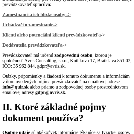
prevádzkovateľ spracúva:
Zamestnanci a ich blízke osoby ->
Uchádzači o zamestnanie
->
Klienti alebo potenciálni klienti prevádzkovateľa
->
Dodávatelia prevádzkovateľa
->
Prevádzkovateľ má určenú
zodpovednú osobu
, ktorou je
spoločnosť Avris Consulting, s.r.o., Kutlíkova 17, Bratislava 851 02,
IČO: 35 962 844, gdpr@avris.sk.
Otázky, pripomienky a žiadosti k tomuto dokumentu a informáciám
v ňom uvedených prijíma prevádzkovateľ na emailovej adrese
info@quir.sk
alebo priamo u zodpovednej osoby prostredníctvom
emailovej adresy
gdpr@avris.sk
.
II. Ktoré základné pojmy
dokument používa?
Osobné údaje
sú akékoľvek informácie týkajúce sa fyzickej osoby,