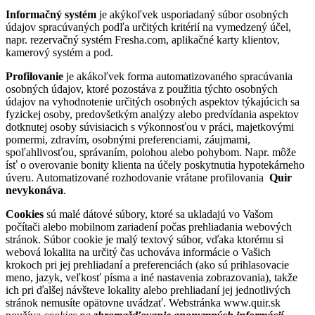
Informačný systém
je akýkoľvek usporiadaný súbor osobných
údajov spracúvaných podľa určitých kritérií na vymedzený účel,
napr. rezervačný systém Fresha.com, aplikačné karty klientov,
kamerový systém a pod.
Profilovanie
je akákoľvek forma automatizovaného spracúvania
osobných údajov, ktoré pozostáva z použitia týchto osobných
údajov na vyhodnotenie určitých osobných aspektov týkajúcich sa
fyzickej osoby, predovšetkým analýzy alebo predvídania aspektov
dotknutej osoby súvisiacich s výkonnosťou v práci, majetkovými
pomermi, zdravím, osobnými preferenciami, záujmami,
spoľahlivosťou, správaním, polohou alebo pohybom. Napr. môže
ísť o overovanie bonity klienta na účely poskytnutia hypotekárneho
úveru. Automatizované rozhodovanie vrátane profilovania
Quir
nevykonáva
.
Cookies
sú malé dátové súbory, ktoré sa ukladajú vo Vašom
počítači alebo mobilnom zariadení počas prehliadania webových
stránok. Súbor cookie je malý textový súbor, vďaka ktorému si
webová lokalita na určitý čas uchováva informácie o Vašich
krokoch pri jej prehliadaní a preferenciách (ako sú prihlasovacie
meno, jazyk, veľkosť písma a iné nastavenia zobrazovania), takže
ich pri ďalšej návšteve lokality alebo prehliadaní jej jednotlivých
stránok nemusíte opätovne uvádzať. Webstránka www.quir.sk