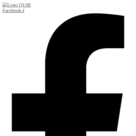
Preskočiť
na
Facebook-f
obsah