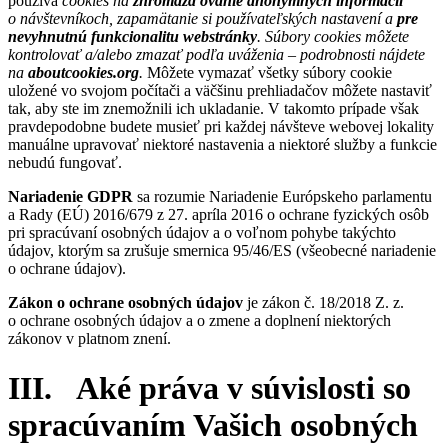
používa
cookies na
zhromažďovanie anonymných informácií
o návštevníkoch, zapamätanie si používateľských nastavení a
pre
nevyhnutnú funkcionalitu webstránky
. Súbory cookies môžete
kontrolovať a/alebo zmazať podľa uváženia – podrobnosti nájdete
na
aboutcookies.org
.
Môžete vymazať všetky súbory cookie
uložené vo svojom počítači a väčšinu prehliadačov môžete nastaviť
tak, aby ste im znemožnili ich ukladanie. V takomto prípade však
pravdepodobne budete musieť pri každej návšteve webovej lokality
manuálne upravovať niektoré nastavenia a niektoré služby a funkcie
nebudú fungovať.
Nariadenie GDPR
sa rozumie Nariadenie Európskeho parlamentu
a Rady (EÚ) 2016/679 z 27. apríla 2016 o ochrane fyzických osôb
pri spracúvaní osobných údajov a o voľnom pohybe takýchto
údajov, ktorým sa zrušuje smernica 95/46/ES (všeobecné nariadenie
o ochrane údajov).
Zákon o ochrane osobných údajov
je zákon č. 18/2018 Z. z.
o ochrane osobných údajov a o zmene a doplnení niektorých
zákonov v platnom znení.
III. Aké práva v súvislosti so
spracúvaním Vašich osobných