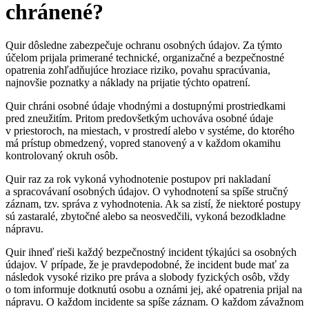
chránené?
Quir dôsledne zabezpečuje ochranu osobných údajov. Za týmto
účelom prijala primerané technické, organizačné a bezpečnostné
opatrenia zohľadňujúce hroziace riziko, povahu spracúvania,
najnovšie poznatky a náklady na prijatie týchto opatrení.
Quir chráni osobné údaje vhodnými a dostupnými prostriedkami
pred zneužitím. Pritom predovšetkým uchováva osobné údaje
v priestoroch, na miestach, v prostredí alebo v systéme, do ktorého
má prístup obmedzený, vopred stanovený a v každom okamihu
kontrolovaný okruh osôb.
Quir raz za rok vykoná vyhodnotenie postupov pri nakladaní
a spracovávaní osobných údajov. O vyhodnotení sa spíše stručný
záznam, tzv. správa z vyhodnotenia. Ak sa zistí, že niektoré postupy
sú zastaralé, zbytočné alebo sa neosvedčili, vykoná bezodkladne
nápravu.
Quir ihneď rieši každý bezpečnostný incident týkajúci sa osobných
údajov. V prípade, že je pravdepodobné, že incident bude mať za
následok vysoké riziko pre práva a slobody fyzických osôb, vždy
o tom informuje dotknutú osobu a oznámi jej, aké opatrenia prijal na
nápravu. O každom incidente sa spíše záznam. O každom závažnom