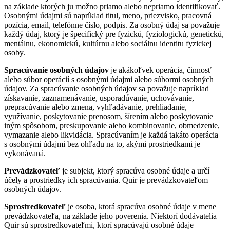
na základe ktorých ju možno priamo alebo nepriamo identifikovať.
Osobnými údajmi sú napríklad titul, meno, priezvisko, pracovná
pozícia, email, telefónne číslo, podpis. Za osobný údaj sa považuje
každý údaj, ktorý je špecifický pre fyzickú, fyziologickú, genetickú,
mentálnu, ekonomickú, kultúrnu alebo sociálnu identitu fyzickej
osoby.
Spracúvanie osobných údajov
je akákoľvek operácia, činnosť
alebo súbor operácií s osobnými údajmi alebo súbormi osobných
údajov. Za spracúvanie osobných údajov sa považuje napríklad
získavanie, zaznamenávanie, usporadúvanie, uchovávanie,
prepracúvanie alebo zmena, vyhľadávanie, prehliadanie,
využívanie, poskytovanie prenosom, šírením alebo poskytovanie
iným spôsobom, preskupovanie alebo kombinovanie, obmedzenie,
vymazanie alebo likvidácia. Spracúvaním je každá takáto operácia
s osobnými údajmi bez ohľadu na to, akými prostriedkami je
vykonávaná.
Prevádzkovateľ
je subjekt, ktorý spracúva osobné údaje a určí
účely a prostriedky ich spracúvania. Quir je prevádzkovateľom
osobných údajov.
Sprostredkovateľ
je osoba, ktorá spracúva osobné údaje v mene
prevádzkovateľa, na základe jeho poverenia. Niektorí dodávatelia
Quir sú sprostredkovateľmi, ktorí spracúvajú osobné údaje