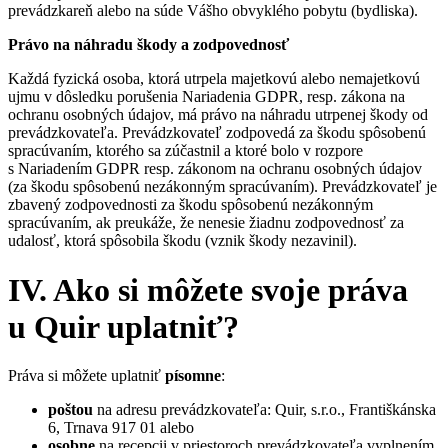
prevádzkareň alebo na súde Vášho obvyklého pobytu (bydliska).
Právo na náhradu škody a zodpovednosť
Každá fyzická osoba, ktorá utrpela majetkovú alebo nemajetkovú
ujmu v dôsledku porušenia Nariadenia GDPR, resp. zákona na
ochranu osobných údajov, má právo na náhradu utrpenej škody od
prevádzkovateľa. Prevádzkovateľ zodpovedá za škodu spôsobenú
spracúvaním, ktorého sa zúčastnil a ktoré bolo v rozpore
s Nariadením GDPR resp. zákonom na ochranu osobných údajov
(za škodu spôsobenú nezákonným spracúvaním). Prevádzkovateľ je
zbavený zodpovednosti za škodu spôsobenú nezákonným
spracúvaním, ak preukáže, že nenesie žiadnu zodpovednosť za
udalosť, ktorá spôsobila škodu (vznik škody nezavinil).
IV. Ako si môžete svoje práva
u Quir uplatniť?
Práva si môžete uplatniť
písomne
:
poštou
na adresu prevádzkovateľa: Quir, s.r.o., Františkánska
6, Trnava 917 01 alebo
osobne
na recepcii v priestoroch prevádzkovateľa vyplnením