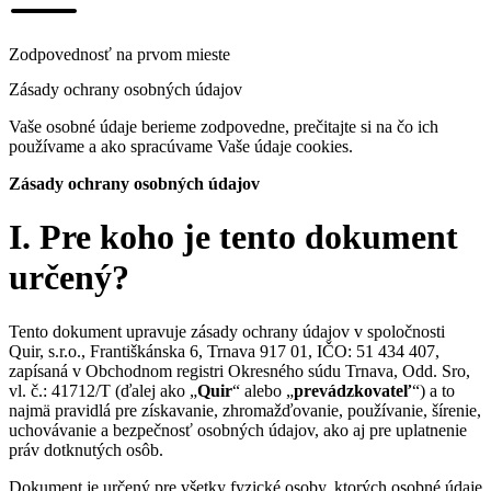
Zodpovednosť na prvom mieste
Zásady ochrany osobných údajov
Vaše osobné údaje berieme zodpovedne, prečitajte si na čo ich
používame a ako spracúvame Vaše údaje cookies.
Zásady ochrany osobných údajov
I. Pre koho je tento dokument
určený?
Tento dokument upravuje zásady ochrany údajov v spoločnosti
Quir, s.r.o., Františkánska 6, Trnava 917 01, IČO: 51 434 407,
zapísaná v Obchodnom registri Okresného súdu Trnava, Odd. Sro,
vl. č.: 41712/T (ďalej ako „
Quir
“ alebo „
prevádzkovateľ
“) a to
najmä pravidlá pre získavanie, zhromažďovanie, používanie, šírenie,
uchovávanie a bezpečnosť osobných údajov, ako aj pre uplatnenie
práv dotknutých osôb.
Dokument je určený pre všetky fyzické osoby, ktorých osobné údaje