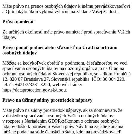
Máte právo na prenos osobných údajov k inému prevádzkovateľovi
a Quir takýto úkon vykoná výlučne na základe Vašej žiadosti.
Právo namietať
Za určitých okolností máte právo namietať proti spracúvaniu Vašich
údajov.
Právo podať podnet alebo sťažnosť na Úrad na ochranu
osobných údajov
Môžete sa kedykoľvek obrátiť s podnetom, či sťažnosťou vo veci
spracúvania osobných údajov na dozorný orgán, a to na Úrad na
ochranu osobných údajov Slovenskej republiky, so sídlom Hraničná
12, 820 07 Bratislava 27, Slovenská republika, IČO: 36 064 220,
tel. č.: +421/2/3231 3220, webové stránky
https://dataprotection.gov.sk/uoou.
Právo na účinný súdny prostriedok nápravy
Máte právo na súdny prostriedok nápravy, ak sa domnievate, že
v dôsledku spracúvania osobných Vašich osobných údajov
v rozpore s Nariadením GDPR/zákonom o ochrane osobných
údajov došlo k porušeniu Vašich práv. Návrh na začatie konania
môžete podať na súde členského štátu, kde má prevádzkovateľ